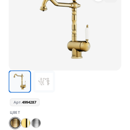
Арт.
4994287
ЦВЕТ