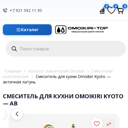
0
0
0
+7 921 592 11 95
Каталог
Поиск
товаров
Главная
>
Каталог смесителей Omoikiri
>
Смесители
классические
>
Смеситель для кухни Omoikiri Kyoto —
античная латунь
СМЕСИТЕЛЬ ДЛЯ КУХНИ OMOIKIRI KYOTO
— AB