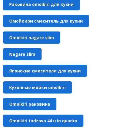
Раковина omoikiri для кухни
Омойкири смеситель для кухни
Omoikiri nagare slim
Nagare slim
Японские смесители для кухни
Кухонные мойки omoikiri
Omoikiri раковина
Omoikiri tadzava 44 u in quadro