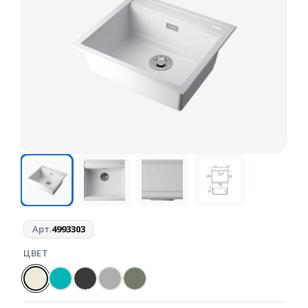
Арт.
4993303
ЦВЕТ