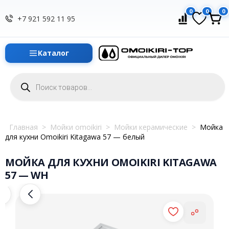
0
0
0
+7 921 592 11 95
Каталог
Поиск
товаров
Главная
>
Мойки omoikiri
>
Мойки керамические
>
Мойка
для кухни Omoikiri Kitagawa 57 — белый
МОЙКА ДЛЯ КУХНИ OMOIKIRI KITAGAWA
57 — WH