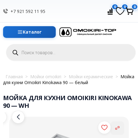
0
0
0
+7 921 592 11 95
Каталог
Поиск
товаров
Главная
>
Мойки omoikiri
>
Мойки керамические
>
Мойка
для кухни Omoikiri Kinokawa 90 — белый
МОЙКА ДЛЯ КУХНИ OMOIKIRI KINOKAWA
90 — WH