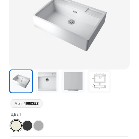
Арт.
4993853
ЦВЕТ