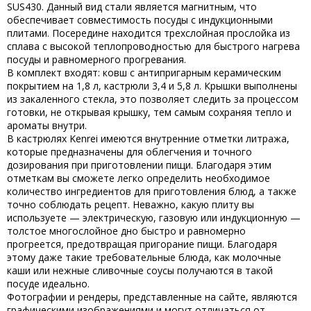
SUS430. Данный вид стали является магнитным, что
обеспечивает совместимость посуды с индукционными
плитами. Посередине находится трехслойная прослойка из
сплава с высокой теплопроводностью для быстрого нагрева
посуды и равномерного прогревания.
В комплект входят: ковш с антипригарным керамическим
покрытием на 1,8 л, кастрюли 3,4 и 5,8 л. Крышки выполнены
из закаленного стекла, это позволяет следить за процессом
готовки, не открывая крышку, тем самым сохраняя тепло и
ароматы внутри.
В кастрюлях Kenrei имеются внутренние отметки литража,
которые предназначены для облегчения и точного
дозирования при приготовлении пищи. Благодаря этим
отметкам вы сможете легко определить необходимое
количество ингредиентов для приготовления блюд, а также
точно соблюдать рецепт. Неважно, какую плиту вы
используете — электрическую, газовую или индукционную —
толстое многослойное дно быстро и равномерно
прогреется, предотвращая пригорание пищи. Благодаря
этому даже такие требовательные блюда, как молочные
каши или нежные сливочные соусы получаются в такой
посуде идеально.
Фотографии и рендеры, представленные на сайте, являются
графическими изображениями и могут отличаться от