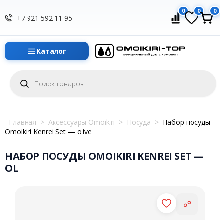
0
0
0
+7 921 592 11 95
Каталог
Поиск
товаров
Главная
>
Аксессуары Omoikiri
>
Посуда
>
Набор посуды
Omoikiri Kenrei Set — olive
НАБОР ПОСУДЫ OMOIKIRI KENREI SET —
OL