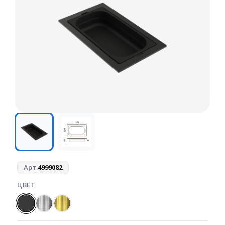
Арт.
4999082
ЦВЕТ