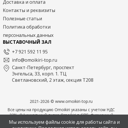
Доставка и оплата
Контакты и реквизиты
Полезные статьи
Политика обработки
персональных данных
ВЫСТАВОЧНЫЙ ЗАЛ
+7 921 592 11 95
info@omoikiri-top.ru
Санкт-Петербург, проспект
Энгельса, 33, корп. 1. ТЦ
Светлановский, 2 этаж, секция Т208
2021-2026 © www.omoikiri-top.ru
Все цены на продукцию Omoikiri указаны с учетом НДС
22%. Официальный дилер Omoikiri в СПБ. Фирменный
магазин OMOIKIRI
Мы используем файлы cookie для работы сайта и