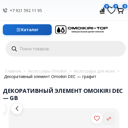
0
0
0
+7 921 592 11 95
Каталог
Поиск
товаров
Главная
>
Аксессуары Omoikiri
>
Аксессуары для моек
>
Декоративный элемент Omoikiri DEC — графит
ДЕКОРАТИВНЫЙ ЭЛЕМЕНТ OMOIKIRI DEC
— GB