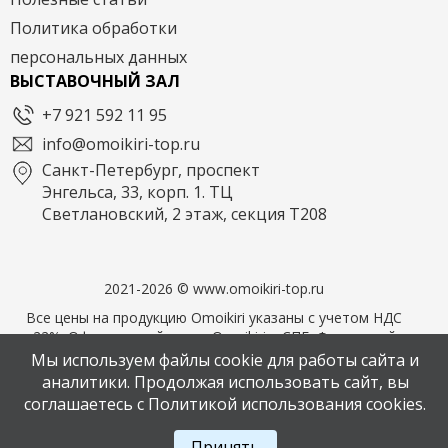
Политика обработки
персональных данных
ВЫСТАВОЧНЫЙ ЗАЛ
+7 921 592 11 95
info@omoikiri-top.ru
Санкт-Петербург, проспект
Энгельса, 33, корп. 1. ТЦ
Светлановский, 2 этаж, секция Т208
2021-2026 © www.omoikiri-top.ru
Все цены на продукцию Omoikiri указаны с учетом НДС
22%. Официальный дилер Omoikiri в СПБ. Фирменный
магазин OMOIKIRI
Мы используем файлы cookie для работы сайта и
аналитики. Продолжая использовать сайт, вы
соглашаетесь с Политикой использования cookies.
Написать в мессенджер MAX
Принять