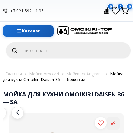
0
0
0
+7 921 592 11 95
Каталог
Поиск
товаров
Главная
>
Мойки omoikiri
>
Мойки из Artgranit
>
Мойка
для кухни Omoikiri Daisen 86 — бежевый
МОЙКА ДЛЯ КУХНИ OMOIKIRI DAISEN 86
— SA