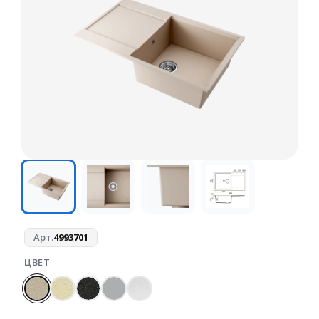
Арт.
4993701
ЦВЕТ