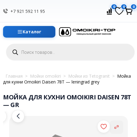
0
0
0
+7 921 592 11 95
Каталог
Поиск
товаров
Главная
>
Мойки omoikiri
>
Мойки из Tetogranit
>
Мойка
для кухни Omoikiri Daisen 78T — leningrad grey
МОЙКА ДЛЯ КУХНИ OMOIKIRI DAISEN 78T
— GR