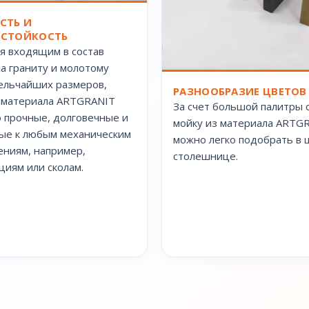
СТЬ И
СТОЙКОСТЬ
я входящим в состав
а граниту и молотому
ельчайших размеров,
РАЗНООБРАЗИЕ ЦВЕТОВ
 материала ARTGRANIT
За счет большой палитры 
 прочные, долговечные и
мойку из материала ARTG
ые к любым механическим
можно легко подобрать в ц
ниям, например,
столешнице.
иям или сколам.