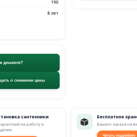
190
8 лет
и дешевле?
щить о снижении цены
становка сантехники
Бесплатное хран
гарантией на работу и
Вашего заказа на в
делие.
Читать подробнее