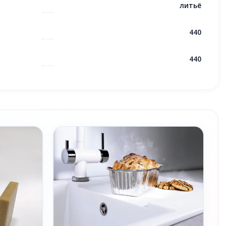
литьё
440
440