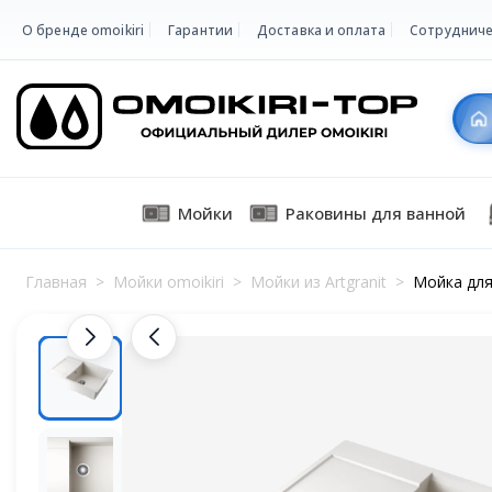
О бренде omoikiri
Гарантии
Доставка и оплата
Сотрудниче
Мойки
Раковины для ванной
Главная
>
Мойки omoikiri
>
Мойки из Artgranit
>
Мойка для