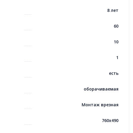
8 лет
60
10
1
есть
оборачиваемая
Монтаж врезная
760x490