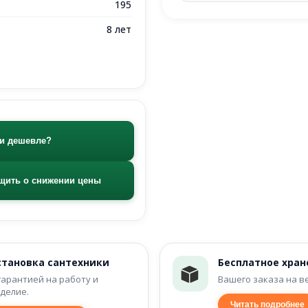
195
8 лет
и дешевле?
щить о снижении цены
становка сантехники
Бесплатное хран
гарантией на работу и
Вашего заказа на в
делие.
Читать подробнее