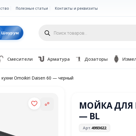
ство
Полезные статьи
Контакты и реквизиты
Поиск
товаров
Шоурум
Смесители
Арматура
Дозаторы
Изме
 кухни Omoikiri Daisen 60 — черный
МОЙКА ДЛЯ К
— BL
Арт.
4993622