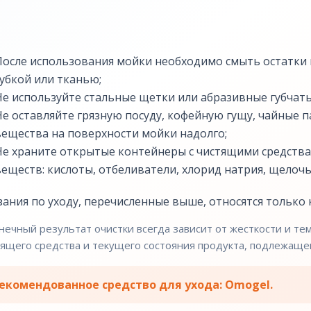
После использования мойки необходимо смыть остатки г
губкой или тканью;
Не используйте стальные щетки или абразивные губчаты
Не оставляйте грязную посуду, кофейную гущу, чайные
вещества на поверхности мойки надолго;
Не храните открытые контейнеры с чистящими средства
веществ: кислоты, отбеливатели, хлорид натрия, щелочь,
зания по уходу, перечисленные выше, относятся только к
нечный результат очистки всегда зависит от жесткости и т
ящего средства и текущего состояния продукта, подлежащег
екомендованное средство для ухода: Omogel.