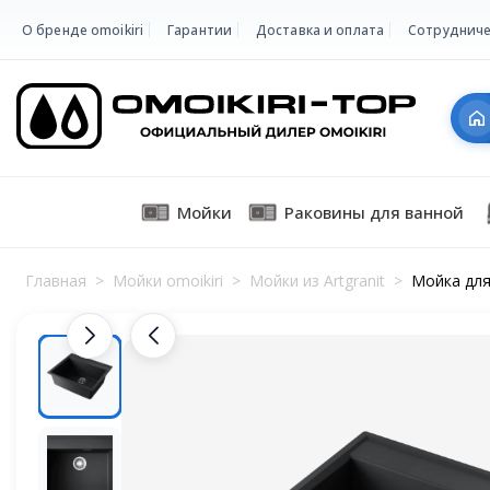
О бренде omoikiri
Гарантии
Доставка и оплата
Сотрудниче
Мойки
Раковины для ванной
Главная
>
Мойки omoikiri
>
Мойки из Artgranit
>
Мойка для