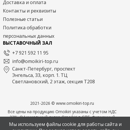
Доставка и оплата
Контакты и реквизиты
Полезные статьи
Политика обработки
персональных данных
ВЫСТАВОЧНЫЙ ЗАЛ
+7 921 592 11 95
info@omoikiri-top.ru
Санкт-Петербург, проспект
Энгельса, 33, корп. 1. ТЦ
Светлановский, 2 этаж, секция Т208
2021-2026 © www.omoikiri-top.ru
Все цены на продукцию Omoikiri указаны с учетом НДС
22%. Официальный дилер Omoikiri в СПБ. Фирменный
магазин OMOIKIRI
Мы используем файлы cookie для работы сайта и