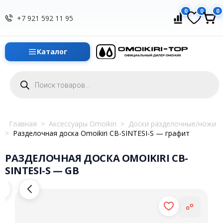
0
0
0
+7 921 592 11 95
Каталог
Поиск
товаров
Главная
>
Аксессуары Omoikiri
>
Доски разделочные/ножи
>
Разделочная доска Omoikiri CB-SINTESI-S — графит
РАЗДЕЛОЧНАЯ ДОСКА OMOIKIRI CB-
SINTESI-S — GB