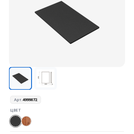
Арт.
4999072
ЦВЕТ