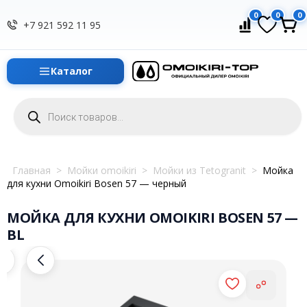
0
0
0
+7 921 592 11 95
Каталог
Поиск
товаров
Главная
>
Мойки omoikiri
>
Мойки из Tetogranit
>
Мойка
для кухни Omoikiri Bosen 57 — черный
МОЙКА ДЛЯ КУХНИ OMOIKIRI BOSEN 57 —
BL