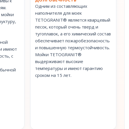
чивы к
Одним из составляющих
ям.
наполнителя для моек
е мойки
TETOGRANIT® является кварцевый
руктуру,
песок, который очень тверд и
тугоплавок, а его химический состав
обеспечивает пожаробезопасность
тной
и повышенную термоустойчивость.
ки имеют
Мойки TETOGRANIT®
сть, с
выдерживают высокие
температуры и имеют гарантию
обычной
сроком на 15 лет.