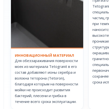
При изго
Tetogran
специаль
частиц г
при темп
наноситс
высокоте
проникае
структуры
окрашива
ИННОВАЦИОННЫЙ МАТЕРИАЛ
гранитно
Для обеззараживания поверхности
специаль
моек из материала Tetogranit в его
первонач
состав добавляют ионы серебра и
сохраняе
волокна теторона (Tetoron),
срока ис
благодаря которым на поверхности
мойки не происходит развития
бактерий, плесени и грибка в
течение всего срока эксплуатации.