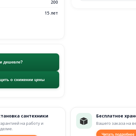
200
15 лет
и дешевле?
щить о снижении цены
становка сантехники
Бесплатное хран
гарантией на работу и
Вашего заказа на в
делие.
Читать подробнее