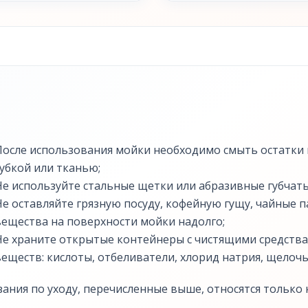
После использования мойки необходимо смыть остатки г
губкой или тканью;
Не используйте стальные щетки или абразивные губчаты
Не оставляйте грязную посуду, кофейную гущу, чайные
вещества на поверхности мойки надолго;
Не храните открытые контейнеры с чистящими средства
веществ: кислоты, отбеливатели, хлорид натрия, щелочь,
зания по уходу, перечисленные выше, относятся только к