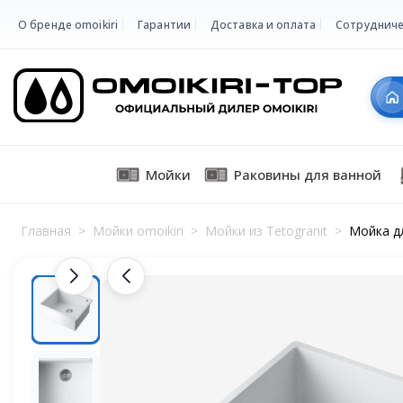
О бренде omoikiri
Гарантии
Доставка и оплата
Сотрудниче
Мойки
Раковины для ванной
Главная
>
Мойки omoikiri
>
Мойки из Tetogranit
>
Мойка дл