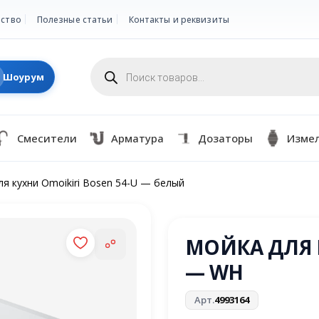
ство
Полезные статьи
Контакты и реквизиты
Поиск
товаров
Шоурум
Смесители
Арматура
Дозаторы
Изме
я кухни Omoikiri Bosen 54-U — белый
МОЙКА ДЛЯ К
— WH
Арт.
4993164