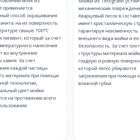
товлении моек из
Мойки из Tetogranit устой
it применяется
механическим повреждени
ный способ окрашивания
Кварцевый песок в состав
ранита: на их поверхность
имеет кристаллическую ст
ературе свыше 700°С
гарантируя неизменность
я пигмент, который за счет
внешнего вида мойки и ее
мпературного нанесения
безопасность. За счет пло
т во внутренние
структуры материала мой
 камня. За счет
гладкую и ровную поверхно
ния каждой частицы
которой легко убираются
го материала при помощи
загрязнения при помощи 
ной технологии,
влажной губки.
альный цвет мойки
тся на протяжении всего
пользования.