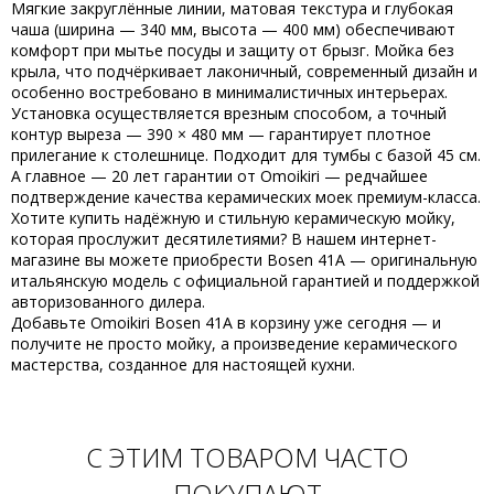
Мягкие закруглённые линии, матовая текстура и глубокая
чаша (ширина —
340 мм
, высота —
400 мм
) обеспечивают
комфорт при мытье посуды и защиту от брызг. Мойка
без
крыла
, что подчёркивает лаконичный, современный дизайн и
особенно востребовано в минималистичных интерьерах.
Установка осуществляется
врезным способом
, а точный
контур выреза —
390 × 480 мм
— гарантирует плотное
прилегание к столешнице. Подходит для тумбы с базой
45 см
.
А главное —
20 лет гарантии
от
Omoikiri
— редчайшее
подтверждение качества керамических моек премиум-класса.
Хотите
купить
надёжную и стильную керамическую мойку,
которая прослужит десятилетиями? В нашем интернет-
магазине вы можете приобрести
Bosen 41A
— оригинальную
итальянскую модель с официальной гарантией и поддержкой
авторизованного дилера.
Добавьте
Omoikiri Bosen 41A
в корзину уже сегодня — и
получите не просто мойку, а произведение керамического
мастерства, созданное для настоящей кухни.
С ЭТИМ ТОВАРОМ ЧАСТО
ПОКУПАЮТ