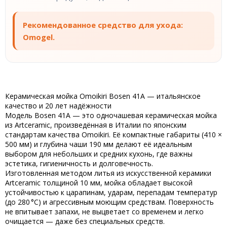
Рекомендованное средство для ухода:
Omogel.
Керамическая мойка Omoikiri Bosen 41A — итальянское
качество и 20 лет надёжности
Модель
Bosen 41A
— это
одночашевая керамическая мойка
из Artceramic
, произведённая в
Италии
по японским
стандартам качества
Omoikiri
. Её компактные габариты (
410 ×
500 мм
) и глубина чаши
190 мм
делают её идеальным
выбором для небольших и средних кухонь, где важны
эстетика, гигиеничность и долговечность.
Изготовленная методом
литья
из
искусственной керамики
Artceramic
толщиной
10 мм
, мойка обладает высокой
устойчивостью к царапинам, ударам, перепадам температур
(до 280 °C) и агрессивным моющим средствам. Поверхность
не впитывает запахи, не выцветает со временем и легко
очищается — даже без специальных средств.