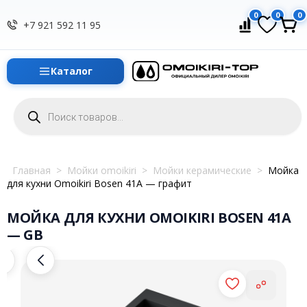
0
0
0
+7 921 592 11 95
Каталог
Поиск
товаров
Главная
>
Мойки omoikiri
>
Мойки керамические
>
Мойка
для кухни Omoikiri Bosen 41A — графит
МОЙКА ДЛЯ КУХНИ OMOIKIRI BOSEN 41A
— GB