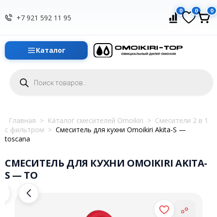
0
0
0
+7 921 592 11 95
Каталог
Поиск
товаров
Главная
>
Каталог смесителей Omoikiri
>
Смесители 2 в 1
с фильтром
>
Смеситель для кухни Omoikiri Akita-S —
toscana
СМЕСИТЕЛЬ ДЛЯ КУХНИ OMOIKIRI AKITA-
S — TO