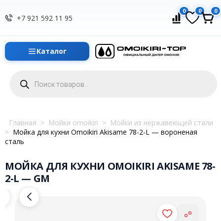
0
0
0
+7 921 592 11 95
Каталог
Поиск
товаров
Главная
>
Мойки omoikiri
>
Мойки из нержавеющей стали
>
Мойка для кухни Omoikiri Akisame 78-2-L — вороненая
сталь
МОЙКА ДЛЯ КУХНИ OMOIKIRI AKISAME 78-
2-L — GM