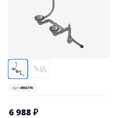
Арт.
4956778
6 988
₽