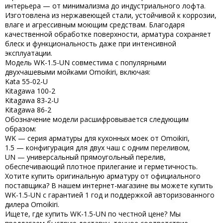
интерьера — от минимализма до индустриального лофта.
Изготовлена из
нержавеющей стали
, устойчивой к коррозии,
влаге и агрессивным моющим средствам. Благодаря
качественной обработке поверхности, арматура сохраняет
блеск и функциональность даже при интенсивной
эксплуатации.
Модель
WK-1.5-UN
совместима с популярными
двухчашевыми мойками
Omoikiri
, включая:
Kata 55-02-U
Kitagawa 100-2
Kitagawa 83-2-U
Kitagawa 86-2
Обозначение модели расшифровывается следующим
образом:
WK — серия арматуры для кухонных моек от Omoikiri,
1.5 — конфигурация для двух чаш с одним переливом,
UN — универсальный прямоугольный перелив,
обеспечивающий плотное прилегание и герметичность.
Хотите
купить
оригинальную арматуру от официального
поставщика? В нашем интернет-магазине вы можете
купить
WK-1.5-UN
с гарантией
1 год
и поддержкой авторизованного
дилера
Omoikiri
.
Ищете, где
купить WK-1.5-UN
по честной цене? Мы