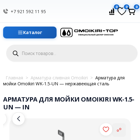
0
0
0
+7 921 592 11 95
Каталог
Поиск
товаров
Главная
>
Арматура сливная Omoikiri
>
Арматура для
мойки Omoikiri WK-1.5-UN — нержавеющая сталь
АРМАТУРА ДЛЯ МОЙКИ OMOIKIRI WK-1.5-
UN — IN