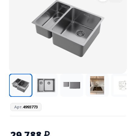
Арт.
4993773
29 788
₽