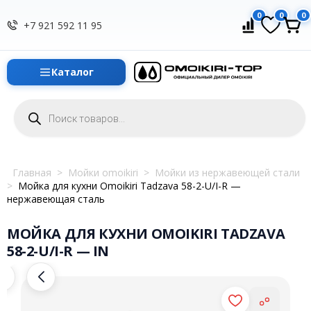
0
0
0
+7 921 592 11 95
Каталог
Поиск
товаров
Главная
>
Мойки omoikiri
>
Мойки из нержавеющей стали
>
Мойка для кухни Omoikiri Tadzava 58-2-U/I-R —
нержавеющая сталь
МОЙКА ДЛЯ КУХНИ OMOIKIRI TADZAVA
58-2-U/I-R — IN