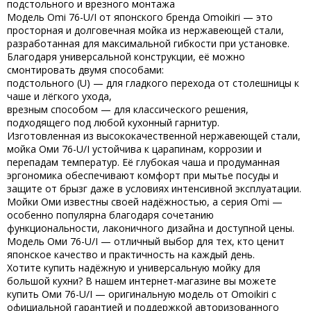
подстольного и врезного монтажа
Модель
Omi 76-U/I
от японского бренда
Omoikiri
— это
просторная и долговечная мойка из нержавеющей стали,
разработанная для максимальной гибкости при установке.
Благодаря универсальной конструкции, её можно
смонтировать
двумя способами
:
подстольного (U) — для гладкого перехода от столешницы к
чаше и лёгкого ухода,
врезным способом — для классического решения,
подходящего под любой кухонный гарнитур.
Изготовленная из высококачественной нержавеющей стали,
мойка
Оми 76-U/I
устойчива к царапинам, коррозии и
перепадам температур. Её глубокая чаша и продуманная
эргономика обеспечивают комфорт при мытье посуды и
защите от брызг даже в условиях интенсивной эксплуатации.
Мойки
Оми
известны своей надёжностью, а серия
Omi
—
особенно популярна благодаря сочетанию
функциональности, лаконичного дизайна и доступной цены.
Модель
Оми 76-U/I
— отличный выбор для тех, кто ценит
японское качество и практичность на каждый день.
Хотите
купить
надёжную и универсальную мойку для
большой кухни? В нашем интернет-магазине вы можете
купить Оми 76-U/I
— оригинальную модель от
Omoikiri
с
официальной гарантией и поддержкой авторизованного