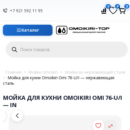
0
0
0
+7 921 592 11 95
Каталог
Поиск
товаров
Главная
>
Мойки omoikiri
>
Мойки из нержавеющей стали
>
Мойка для кухни Omoikiri Omi 76-U/I — нержавеющая
сталь
МОЙКА ДЛЯ КУХНИ OMOIKIRI OMI 76-U/I
— IN