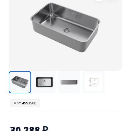
Арт.
4993500
30 288
₽