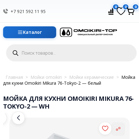
0
0
0
+7 921 592 11 95
Каталог
Поиск
товаров
Главная
>
Мойки omoikiri
>
Мойки керамические
>
Мойка
для кухни Omoikiri Mikura 76-Tokyo-2 — белый
МОЙКА ДЛЯ КУХНИ OMOIKIRI MIKURA 76-
TOKYO-2 — WH