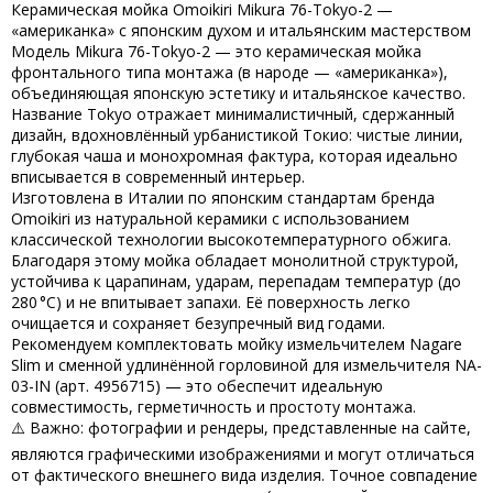
Керамическая мойка Omoikiri Mikura 76-Tokyo-2 —
«американка» с японским духом и итальянским мастерством
Модель
Mikura 76-Tokyo-2
— это
керамическая мойка
фронтального типа монтажа
(в народе —
«американка»
),
объединяющая
японскую эстетику
и
итальянское качество
.
Название
Tokyo
отражает минималистичный, сдержанный
дизайн, вдохновлённый урбанистикой Токио: чистые линии,
глубокая чаша и монохромная фактура, которая идеально
вписывается в современный интерьер.
Изготовлена в
Италии
по японским стандартам бренда
Omoikiri
из
натуральной керамики
с использованием
классической технологии высокотемпературного обжига
.
Благодаря этому мойка обладает
монолитной структурой
,
устойчива к царапинам, ударам, перепадам температур (до
280 °C) и не впитывает запахи. Её поверхность легко
очищается и сохраняет безупречный вид годами.
Рекомендуем комплектовать
мойку
измельчителем Nagare
Slim
и
сменной удлинённой горловиной для измельчителя NA-
03-IN (арт. 4956715)
— это обеспечит идеальную
совместимость, герметичность и простоту монтажа.
⚠️
Важно
: фотографии и рендеры, представленные на сайте,
являются графическими изображениями и могут отличаться
от фактического внешнего вида изделия. Точное совпадение