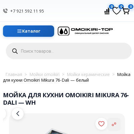
0
0
0
+7 921 592 11 95
Каталог
Поиск
товаров
Главная
>
Мойки omoikiri
>
Мойки керамические
>
Мойка
для кухни Omoikiri Mikura 76-Dali — белый
МОЙКА ДЛЯ КУХНИ OMOIKIRI MIKURA 76-
DALI — WH